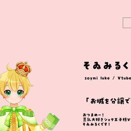
そゐみるく
soymi luke / Vtub
「お城を分譲で
おつまめー！
豆乳大好きショタ王子様Vt
そゐみるくです！